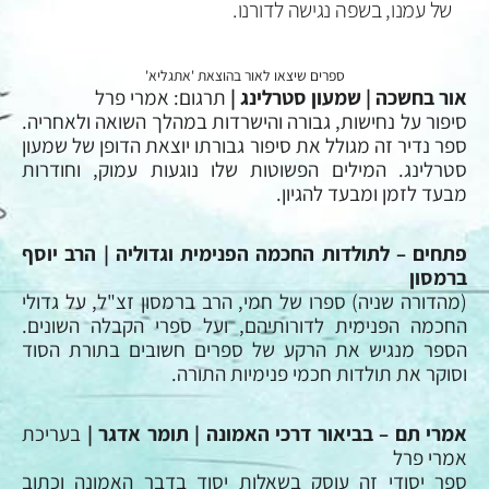
של עמנו, בשפה נגישה לדורנו.
ספרים שיצאו לאור בהוצאת 'אתגליא'
אור בחשכה | שמעון סטרלינג |
תרגום: אמרי פרל
סיפור על נחישות, גבורה והישרדות במהלך השואה ולאחריה.
ספר נדיר זה מגולל את סיפור גבורתו יוצאת הדופן של שמעון
סטרלינג. המילים הפשוטות שלו נוגעות עמוק, וחודרות
מבעד לזמן ומבעד להגיון.
פתחים – לתולדות החכמה הפנימית וגדוליה | הרב יוסף
ברמסון
(מהדורה שניה) ספרו של חמי, הרב ברמסון זצ"ל, על גדולי
החכמה הפנימית לדורותיהם, ועל ספרי הקבלה השונים.
הספר מנגיש את הרקע של ספרים חשובים בתורת הסוד
וסוקר את תולדות חכמי פנימיות התורה.
אמרי תם – בביאור דרכי האמונה | תומר אדגר |
בעריכת
אמרי פרל
ספר יסודי זה עוסק בשאלות יסוד בדבר האמונה וכתוב