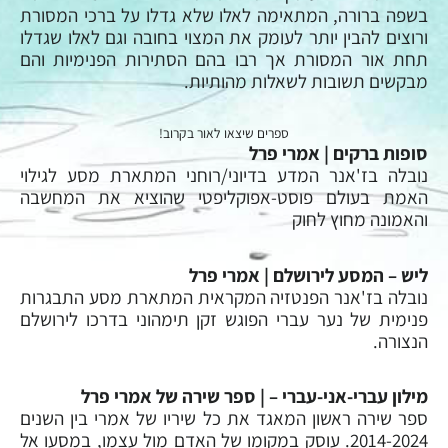
בשפה ברורה, המתאימה לאלו שלא גדלו על ברכי המסורת
ורוצים להבין יותר לעומק את המצוי בחובה וגם לאלו שגדלו
תחת אור המסורת אך רבו בהם הסתירות הפנימיות והם
מבקשים תשובות לשאלות מהותיות.
ספרים שיצאו לאור בקרוב!
סופות ברקים | אמרי פרל
נובלה בז'אנר המדע בדיוני/רוחני המתארת מסע לגילוי
האמת בעולם פוסט-אפוקליפטי שהוציא את המחשבה
והאמונה מחוץ לחוק
ליש – המסע לירושלם | אמרי פרל
נובלה בז'אנר הפנטזיה המקראית המתארת מסע התבגרות
פנימית של נער עברי הפוגש זקן תימהוני בדרכו לירושלם
הנצורה.
מילון עברי-אני-עברי – | ספר שירה של אמרי פרל
ספר שירה ראשון המאגד את כל שיריו של אמרי בין השנים
2014-2024. עוסק במקומו של האדם מול עצמו, במסעו אל