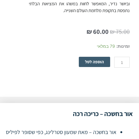
וביושר נדיר, המאפשר לחוות במשהו את המציאות הבלתי
נתפסת בתקופת מלחמת העולם השנייה.
המחיר
המחיר
₪
60.00
₪
75.00
המקורי
הנוכחי
היה:
הוא:
כמות
זמינות:
79 במלאי
₪ 60.00.
₪ 75.00.
של
אור
הוספה לסל
בחשכה
-
כריכה
רכה
אור בחשכה – כריכה רכה
אור בחשכה – מאת שמעון סטרלינג, כפי שסופר לפיליס