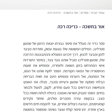
עמוד הבית
/
ספרים
/ אור בחשכה – כריכה רכה
אור בחשכה – כריכה רכה
ספר נדיר זה מגולל את סיפור גבורתו יוצאת הדופן של שמעון
סטרלינג. המילים הפשוטות שלו נוגעות עמוק, וחודרות מבעד
לזמן ומבעד להגיון. דרך זיכרונו המופלא וההתבוננות הדרוכה
שלו, שמעון סטרלינג מוביל אותנו צעד צעד, בסיפור הישרדות
אישי המתרחש בזמן השואה ולאחריה, וממחיש את זוועות
ההיסטוריה של המאה הקודמת. הספר לוקח אותנו אל הגטו,
אל המחנות, ואל היערות וממחיש היטב את חווית הבריחה
הבלתי פוסקת של שמעון ורעייתו ומנגד, מגלה את האומץ
והנחישות הנדרשים בכל פעם מחדש, לקום, לפעול ולבחור
בחיים. הספר מעניק השראה ואמונה ביכולת לגלות תושיה בכל
מצב: בבקשת עזרה ממכרים פולנים, שיחוד פקידים
קומוניסטים, הנהגת ניצולים אחרים, ועד להקמת חיים חדשים
בארץ אחרת. זהו סיפור קולח ועוצר נשימה שמסופר בפשטות