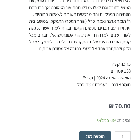
לאלו שלא גדלו על ברכי המסורת ורוצים להבין יותר לעומק את
המצוי בחובה וגם לאלו שגדלו תחת אור המסורת אך רבו בהם
הסתירות הפנימיות והם מבקשים תשובות לשאלות מהותיות.
ר' תומר אדגר ואמרי פרל (עורך הספר) התמקמו במושב בית
זית ויחד עם חברים נוספים הקימו חבורת לימוד אשר נפגשה
לאורך שנים ולמדה יחד את עיקרי אמונת ישראל. חברים מכל
קשת החברה הישראלית התקבצו יחד לברר, לחלוק, לאכול
ולנגן ולהתחבר אחד אל השני ובחזרה אל מסורת אבותינו.
כריכה קשה
158 עמודים
הוצאה ראשונה 2024 | תשפ"ד
תומר אדגר – בעריכת אמרי פרל
₪
70.00
כמות
זמינות:
69 במלאי
של
אמרי
הוספה לסל