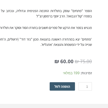
הספר "פתחים" עוסק בתולדות החכמה הפנימית וגדוליה, ונכתב על פי
בספרו 'קול הנבואה'. הרב יוסף ברמסון זצ"ל
מנגיש בספר את הרקע של ספרים חשובים בתורת הסוד וסוקר את תולדות 
'פתחים' יצא במהדורה ראשונה בהוצאת מכון "נזר דוד" (ירושלים, ה'ת
שנייה על ידי המשפחה והוצאת 'אתגליא'.
המחיר
המחיר
₪
60.00
₪
75.00
המקורי
הנוכחי
היה:
הוא:
כמות
זמינות:
199 במלאי
₪ 60.00.
₪ 75.00.
של
פתחים
הוספה לסל
-
לתולדות
החכמה
הפנימית