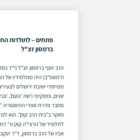
-
הרב
יוסף
ברמסון
זצ"ל
פתחים – לתולדות החכ
ברמסון זצ"ל
הרב יוסף ברמסון זצ"ל (י"ד כסל
ה'תשפ"ב) היה מתלמידיו של הרב
ממייסדי ישיבת ירושלים לצעירי
שנים, וממקימי רשת 'נועם', 'צבי
מחבר סדרת ספרי ההיסטוריה "י
וחוקר ב"בית הרב קוק". הוא למד
לתלמיד של הרצי"ה קוק ור' דוד 
אביו של הרב ברמסון, ד"ר יעקב